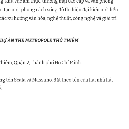
g, khu vực ẩm thực, thương mại cao cấp và văn phòng
n tạo một phong cách sống đô thị hiện đại kiểu mới liền
 các xu hướng văn hóa, nghệ thuật, công nghệ và giải trí
 DỰ ÁN THE METROPOLE THỦ THIÊM
ủ Thiêm, Quận 2, Thành phố Hồ Chí Minh.
ang tên Scala và Massimo, đặt theo tên của hai nhà hát
.