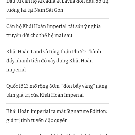
Đầu tư căn hộ Arcadia at Lavila đón đầu đô thị
tương lai tại Nam Sài Gòn
Căn hộ Khải Hoàn Imperial: tài sản ý nghĩa
truyền đời cho thế hệ mai sau
Khải Hoàn Land và tổng thầu Phước Thành
đẩy nhanh tiến độ xây dựng Khải Hoàn
Imperial
Quốc lộ 13 mở rộng 60m: “đòn bẩy vàng” nâng
tầm giá trị của Khải Hoàn Imperial
Khải Hoàn Imperial ra mắt Signature Edition:
giá trị tinh tuyển đặc quyền