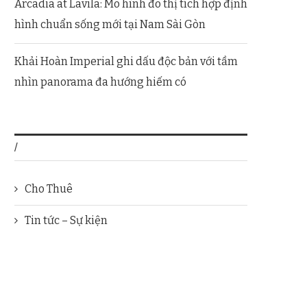
Arcadia at Lavila: Mô hình đô thị tích hợp định
hình chuẩn sống mới tại Nam Sài Gòn
Khải Hoàn Imperial ghi dấu độc bản với tầm
nhìn panorama đa hướng hiếm có
/
Cho Thuê
Tin tức – Sự kiện