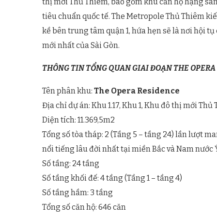
thị mới Thủ Thiêm, bao gồm khu căn hộ hạng san
tiêu chuẩn quốc tế. The Metropole Thủ Thiêm kiế
kề bên trung tâm quận 1, hứa hẹn sẽ là nơi hội tụ
mới nhất của Sài Gòn.
THÔNG TIN TỔNG QUAN GIAI ĐOẠN THE OPERA
Tên phân khu:
The Opera Residence
Địa chỉ dự án: Khu 1.17, Khu 1, Khu đô thị mới Th
Diện tích: 11.369,5m2
Tổng số tòa tháp: 2 (Tầng 5 – tầng 24) lần lượt m
nổi tiếng lâu đời nhất tại miền Bắc và Nam nước Ý
Số tầng: 24 tầng
Số tầng khối đế: 4 tầng (Tầng 1 – tầng 4)
Số tầng hầm: 3 tầng
Tổng số căn hộ: 646 căn