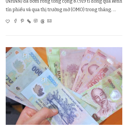
(NHNN) đã bơm ròng tổng cộng 87,919 tỉ đồng qua kênh
tín phiếu và qua thị trường mở (OMO) trong tháng. …