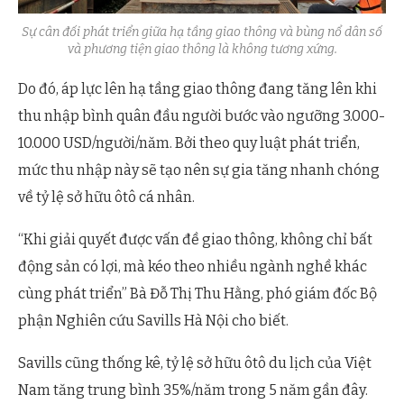
Sự cân đối phát triển giữa hạ tầng giao thông và bùng nổ dân số
và phương tiện giao thông là không tương xứng.
Do đó, áp lực lên hạ tầng giao thông đang tăng lên khi
thu nhập bình quân đầu người bước vào ngưỡng 3.000-
10.000 USD/người/năm. Bởi theo quy luật phát triển,
mức thu nhập này sẽ tạo nên sự gia tăng nhanh chóng
về tỷ lệ sở hữu ôtô cá nhân.
“Khi giải quyết được vấn đề giao thông, không chỉ bất
động sản có lợi, mà kéo theo nhiều ngành nghề khác
cùng phát triển” Bà Đỗ Thị Thu Hằng, phó giám đốc Bộ
phận Nghiên cứu Savills Hà Nội cho biết.
Savills cũng thống kê, tỷ lệ sở hữu ôtô du lịch của Việt
Nam tăng trung bình 35%/năm trong 5 năm gần đây.