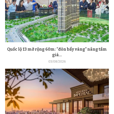
Quốc lộ 13 mở rộng 60m: “đòn bẩy vàng” nâng tầm
giá...
03/08/2026