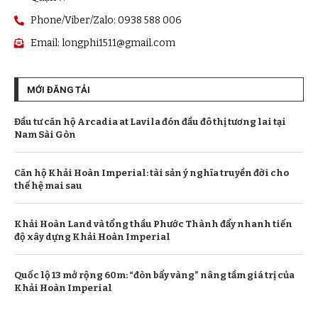
Phone/Viber/Zalo: 0938 588 006
Email:
longphi1511@gmail.com
MỚI ĐĂNG TẢI
Đầu tư căn hộ Arcadia at Lavila đón đầu đô thị tương lai tại
Nam Sài Gòn
Căn hộ Khải Hoàn Imperial: tài sản ý nghĩa truyền đời cho
thế hệ mai sau
Khải Hoàn Land và tổng thầu Phước Thành đẩy nhanh tiến
độ xây dựng Khải Hoàn Imperial
Quốc lộ 13 mở rộng 60m: “đòn bẩy vàng” nâng tầm giá trị của
Khải Hoàn Imperial