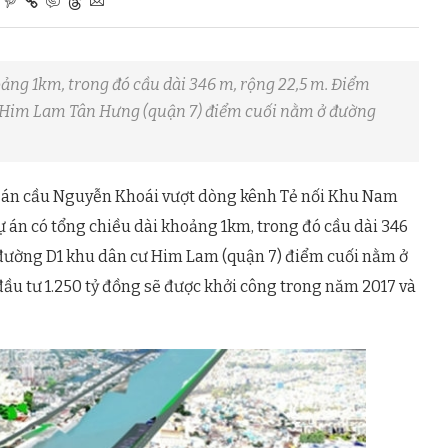
ảng 1km, trong đó cầu dài 346 m, rộng 22,5 m. Điểm
ư Him Lam Tân Hưng (quận 7) điểm cuối nằm ở đường
 án cầu Nguyễn Khoái vượt dòng kênh Tẻ nối Khu Nam
ự án có tổng chiều dài khoảng 1km, trong đó cầu dài 346
 đường D1 khu dân cư Him Lam (quận 7) điểm cuối nằm ở
ầu tư 1.250 tỷ đồng sẽ được khởi công trong năm 2017 và