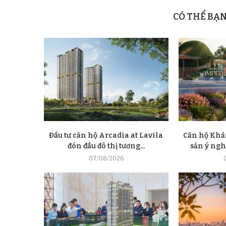
CÓ THỂ BẠ
Đầu tư căn hộ Arcadia at Lavila
Căn hộ Khải
đón đầu đô thị tương...
sản ý nghĩ
07/08/2026