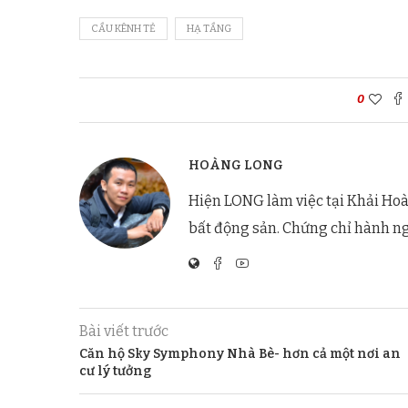
CẦU KÊNH TẺ
HẠ TẦNG
0
HOÀNG LONG
Hiện LONG làm việc tại Khải Hoà
bất động sản. Chứng chỉ hành n
Bài viết trước
Căn hộ Sky Symphony Nhà Bè- hơn cả một nơi an
cư lý tưởng