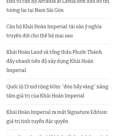
Đầu tư căn hộ Arcadia at Lavila đón đầu đô thị
tương lai tại Nam Sài Gòn
Căn hộ Khải Hoàn Imperial: tài sản ý nghĩa
truyền đời cho thế hệ mai sau
Khải Hoàn Land và tổng thầu Phước Thành
đẩy nhanh tiến độ xây dựng Khải Hoàn
Imperial
Quốc lộ 13 mở rộng 60m: “đòn bẩy vàng” nâng
tầm giá trị của Khải Hoàn Imperial
Khải Hoàn Imperial ra mắt Signature Edition:
giá trị tinh tuyển đặc quyền