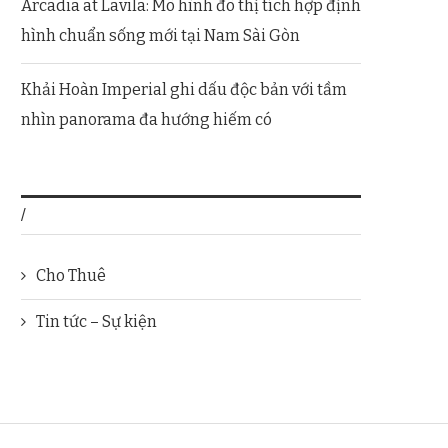
Arcadia at Lavila: Mô hình đô thị tích hợp định
hình chuẩn sống mới tại Nam Sài Gòn
Khải Hoàn Imperial ghi dấu độc bản với tầm
nhìn panorama đa hướng hiếm có
/
Cho Thuê
Tin tức – Sự kiện