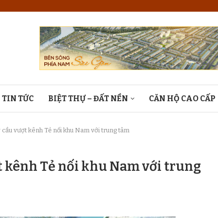
TIN TỨC
BIỆT THỰ – ĐẤT NỀN
CĂN HỘ CAO CẤP
y cầu vượt kênh Tẻ nối khu Nam với trung tâm
ợt kênh Tẻ nối khu Nam với trung