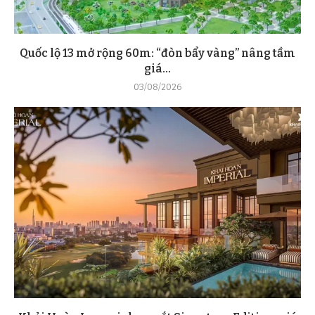
Quốc lộ 13 mở rộng 60m: “đòn bẩy vàng” nâng tầm
giá...
03/08/2026