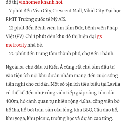
đô thị
vinhomes khanh hoi
.
– 7 phút đến Vivo City, Crescent Mall, Vikid City, Đại học
RMIT, Trường quốc tế Mỹ AIS.
– 12 phút đến Bệnh viện tim Tâm Đức, bệnh viện Pháp
Việt (FV). Chỉ 1 phút đến khu đô thị hiện đại
gs
metrocity
nhà bè.
– 20 phút đến trung tâm thành phố, chợ Bến Thành.
Ngoài ra, chủ đầu tư Kiến Á cũng rất chú tâm đầu tư
vào tiện ích nội khu dự án nhằm mang đến cuộc sống
tiện nghi cho cư dân. Một số tện ích tiêu biểu tại Lavila
có thể kể đến như: công viên tiếp giáp sông Tôm dài
400m, hồ cảnh quan tự nhiên rộng 4,6ha, công viên bờ
hồ 1ha, hồ bơi tràn, sân cầu lông, khu BBQ, Cầu dạo hồ,
khu yoga, khu picnic, trường học và dự án cao tầng.