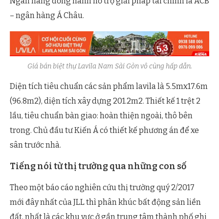
Ngân hàng đồng hành hỗ trợ giải pháp tài chính là ACB
– ngân hàng Á Châu.
Giá bán biệt thự Lavila Nam Sài Gòn vô cùng hấp dẫn.
Diện tích tiêu chuẩn các sản phẩm lavila là 5.5mx17.6m
(96.8m2), diện tích xây dựng 201.2m2. Thiết kế 1 trệt 2
lầu, tiêu chuẩn bàn giao: hoàn thiện ngoài, thô bên
trong. Chủ đầu tư Kiến Á có thiết kế phương án để xe
sân trước nhà.
Tiếng nói từ thị trường qua những con số
Theo một báo cáo nghiên cứu thị trường quý 2/2017
mới đây nhất của JLL thì phân khúc bất động sản liền
đất, nhất là các khu vực ở gần trung tâm thành phố ghi