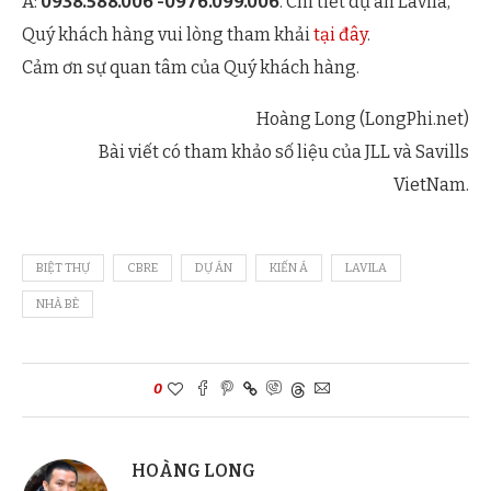
Á:
0938.588.006 -0976.099.006
. Chi tiết dự án Lavila,
Quý khách hàng vui lòng tham khải
tại đây
.
Cảm ơn sự quan tâm của Quý khách hàng.
Hoàng Long (LongPhi.net)
Bài viết có tham khảo số liệu của JLL và Savills
VietNam.
BIỆT THỰ
CBRE
DỰ ÁN
KIẾN Á
LAVILA
NHÀ BÈ
0
HOÀNG LONG