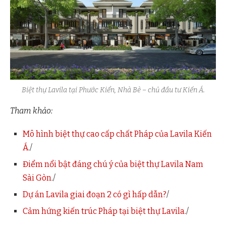
Biệt thự Lavila tại Phước Kiển, Nhà Bè – chủ đầu tư Kiến Á.
Tham khảo:
Mô hình biệt thự cao cấp chất Pháp của Lavila Kiến
Á
./
Điểm nổi bật đáng chú ý của biệt thự Lavila Nam
Sài Gòn
./
Dự án Lavila giai đoạn 2 có gì hấp dẫn?
/
Cảm hứng kiến trúc Pháp tại biệt thự Lavila.
/