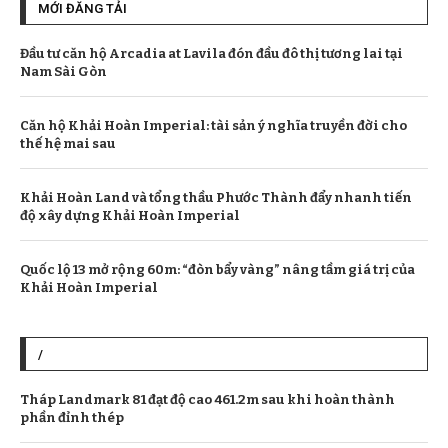
MỚI ĐĂNG TẢI
Đầu tư căn hộ Arcadia at Lavila đón đầu đô thị tương lai tại
Nam Sài Gòn
Căn hộ Khải Hoàn Imperial: tài sản ý nghĩa truyền đời cho
thế hệ mai sau
Khải Hoàn Land và tổng thầu Phước Thành đẩy nhanh tiến
độ xây dựng Khải Hoàn Imperial
Quốc lộ 13 mở rộng 60m: “đòn bẩy vàng” nâng tầm giá trị của
Khải Hoàn Imperial
/
Tháp Landmark 81 đạt độ cao 461.2m sau khi hoàn thành
phần đỉnh thép