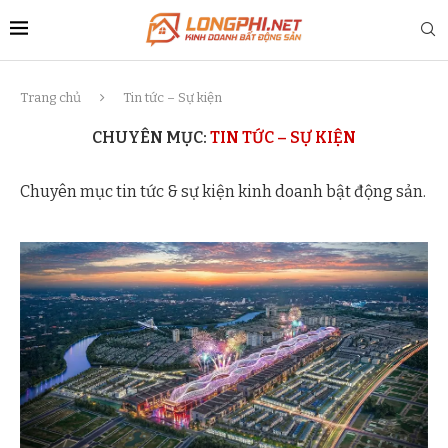
Trang chủ
Tin tức – Sự kiện
CHUYÊN MỤC:
TIN TỨC – SỰ KIỆN
Chuyên mục tin tức & sự kiện kinh doanh bật động sản.