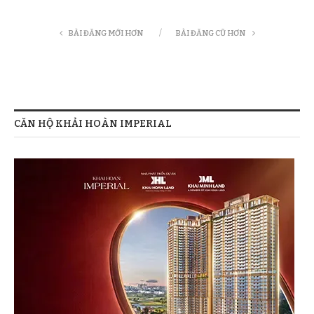
BÀI ĐĂNG MỚI HƠN
BÀI ĐĂNG CŨ HƠN
CĂN HỘ KHẢI HOÀN IMPERIAL