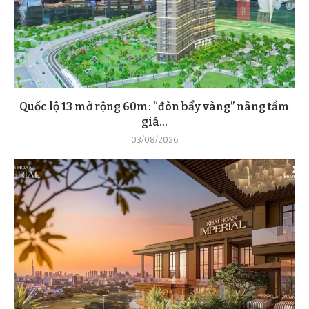
Quốc lộ 13 mở rộng 60m: “đòn bẩy vàng” nâng tầm
giá...
03/08/2026