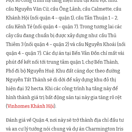
Một số công trình hạ tầng hiện hữu tại khu vực như:
cầu Nguyễn Văn Cừ, cầu Ông Lãnh, cầu Calmette, cầu
Khánh Hội (nối quận 4 – quận 1), cầu Tân Thuận 1 – 2,
cầu Kênh Tẻ (nối quận 4 – quận 7). Trong tương lai các
cây cầu đang chuẩn bị được xây dựng như: cầu Thủ
Thiêm 3 (nối quận 4 – quận 2) và cầu Nguyễn Khoái (nối
quận 4 – quận 7). Các dự án tại Bến Vân Đồn chỉ mất vài
phút để kết nối tới trung tâm quận 1, chợ Bến Thành,
Phố đi bộ Nguyễn Huệ. Khu đất cảng dọc theo đường
Nguyễn Tất Thành sẽ di dời để xây dựng khu đô thị
hiện đại 32 hecta. Khi các công trình hạ tầng này để
hình thành giá trị bất động sản tại này gia tăng rõ rệt
(
Vinhomes Khánh Hội
).
Đánh giá về Quận 4, nơi này sẽ trở thành địa chỉ đầu tư
và an cư lý tưởng nói chung và dự án Charmington Iris