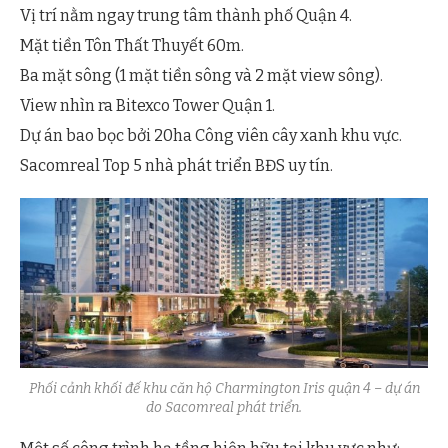
Vị trí nằm ngay trung tâm thành phố Quận 4.
Mặt tiền Tôn Thất Thuyết 60m.
Ba mặt sông (1 mặt tiền sông và 2 mặt view sông).
View nhìn ra Bitexco Tower Quận 1.
Dự án bao bọc bởi 20ha Công viên cây xanh khu vực.
Sacomreal Top 5 nhà phát triển BĐS uy tín.
Phối cảnh khối đế khu căn hộ Charmington Iris quận 4 – dự án
do Sacomreal phát triển.