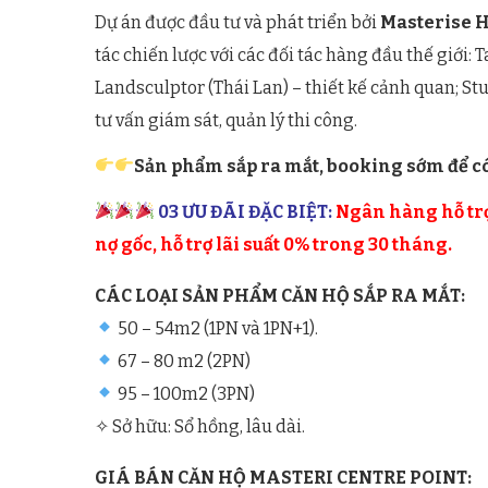
Dự án được đầu tư và phát triển bởi
Masterise 
tác chiến lược với các đối tác hàng đầu thế giới: 
Landsculptor (Thái Lan) – thiết kế cảnh quan; Stu
tư vấn giám sát, quản lý thi công.
Sản phẩm sắp ra mắt, booking sớm để c
03 ƯU ĐÃI ĐẶC BIỆT:
Ngân hàng hỗ trợ 
nợ gốc, hỗ trợ lãi suất 0% trong 30 tháng.
CÁC LOẠI SẢN PHẨM CĂN HỘ SẮP RA MẮT:
50 – 54m2 (1PN và 1PN+1).
67 – 80 m2 (2PN)
95 – 100m2 (3PN)
✧ Sở hữu: Sổ hồng, lâu dài.
GIÁ BÁN CĂN HỘ MASTERI CENTRE POINT: