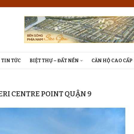
TIN TỨC
BIỆT THỰ – ĐẤT NỀN
CĂN HỘ CAO CẤP
ERI CENTRE POINT QUẬN 9