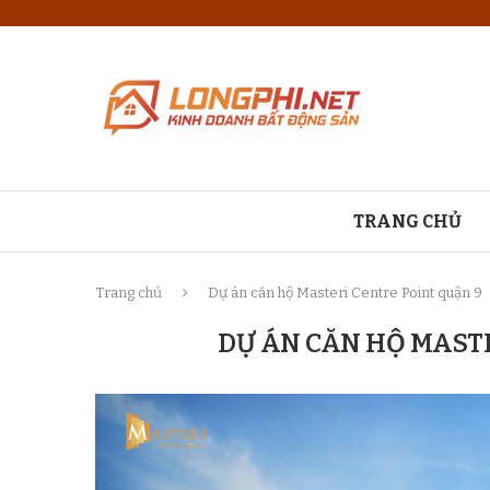
TRANG CHỦ
Trang chủ
Dự án căn hộ Masteri Centre Point quận 9
DỰ ÁN CĂN HỘ MAST