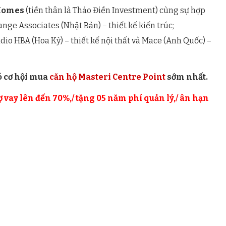
Homes
(tiền thân là Thảo Điền Investment) cùng sự hợp
Tange Associates (Nhật Bản) – thiết kế kiến trúc;
dio HBA (Hoa Kỳ) – thiết kế nội thất và Mace (Anh Quốc) –
ó cơ hội mua
căn hộ Masteri Centre Point
sớm nhất.
vay lên đến 70%,/ t
ặng 05 năm phí quản lý,/ â
n hạn