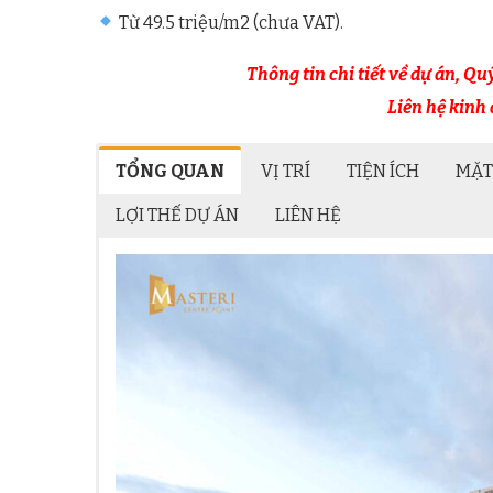
Từ 49.5 triệu/m2 (chưa VAT).
Thông tin chi tiết về dự án, Q
Liên hệ kinh
TỔNG QUAN
VỊ TRÍ
TIỆN ÍCH
MẶT
LỢI THẾ DỰ ÁN
LIÊN HỆ