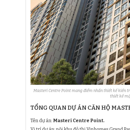
Masteri Centre Point mang điểm nhấn thiết kế kiến trú
thiết kế m
TỔNG QUAN DỰ ÁN CĂN HỘ MASTE
Tên dự án:
Masteri Centre Point.
Vị trí dự án: nội khu đô thị Vinhomes Grand P