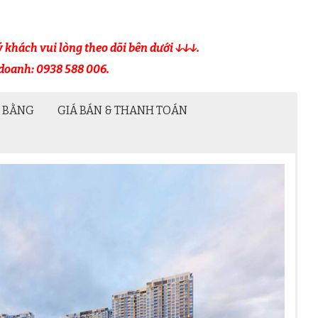
uý khách vui lòng theo dõi bên dưới ↓↓↓.
 doanh: 0938 588 006.
 BẰNG
GIÁ BÁN & THANH TOÁN