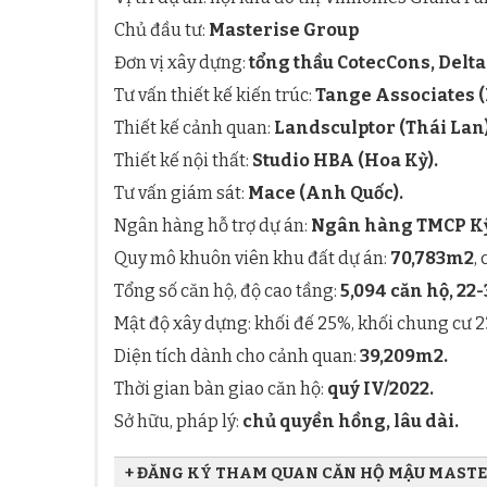
Chủ đầu tư:
Masterise Group
Đơn vị xây dựng:
tổng thầu CotecCons, Delta
Tư vấn thiết kế kiến trúc:
Tange Associates (
Thiết kế cảnh quan:
Landsculptor (Thái Lan)
Thiết kế nội thất:
Studio HBA (Hoa Kỳ).
Tư vấn giám sát:
Mace (Anh Quốc).
Ngân hàng hỗ trợ dự án:
Ngân hàng TMCP Kỹ
Quy mô khuôn viên khu đất dự án:
70,783m2
,
Tổng số căn hộ, độ cao tầng:
5,094 căn hộ, 22
Mật độ xây dựng: khối đế 25%, khối chung cư 
Diện tích dành cho cảnh quan:
39,209m2.
Thời gian bàn giao căn hộ:
quý IV/2022.
Sở hữu, pháp lý:
chủ quyền hồng, lâu dài.
+ ĐĂNG KÝ THAM QUAN CĂN HỘ MẬU MASTE