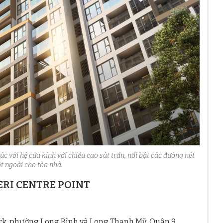
c với hệ cửa kính với chiều cao sát trần, nổi bật các đường nét
ặt ngoài cho tòa nhà.
RI CENTRE POINT
ark, phường
Long Bình và Long Thạnh Mỹ, Quận 9
.