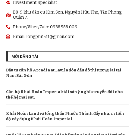
Investment Specialist
B8-9 khu dân cư Kim Sơn, Nguyễn Hữu Thọ, Tân Phong,
Quận 7.
Phone/Viber/Zalo: 0938 588 006
Email:
longphi1511@gmail.com
MỚI ĐĂNG TẢI
Đầu tư căn hộ Arcadia at Lavila đón đầu đô thị tương lai tại
Nam Sài Gòn
Căn hộ Khải Hoàn Imperial: tài sản ý nghĩa truyền đời cho
thế hệ mai sau
Khải Hoàn Land và tổng thầu Phước Thành đẩy nhanh tiến
độ xây dựng Khải Hoàn Imperial