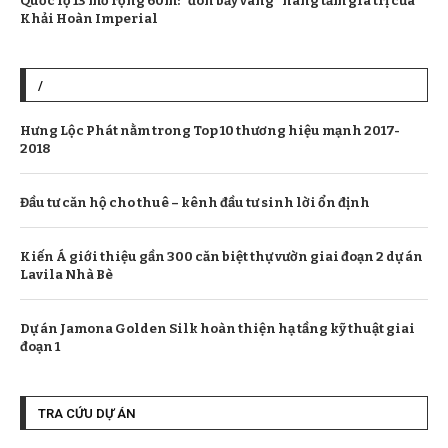
Quốc lộ 13 mở rộng 60m: “đòn bẩy vàng” nâng tầm giá trị của
Khải Hoàn Imperial
/
Hưng Lộc Phát nằm trong Top 10 thương hiệu mạnh 2017-
2018
Đầu tư căn hộ cho thuê – kênh đầu tư sinh lời ổn định
Kiến Á giới thiệu gần 300 căn biệt thự vườn giai đoạn 2 dự án
Lavila Nhà Bè
Dự án Jamona Golden Silk hoàn thiện hạ tầng kỹ thuật giai
đoạn 1
TRA CỨU DỰ ÁN