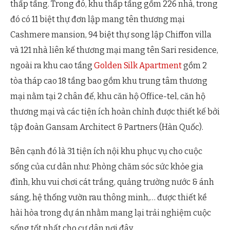
thấp tầng. Trong đó, khu thấp tầng gồm 226 nhà, trong
đó có 11 biệt thự đơn lập mang tên thương mại
Cashmere mansion, 94 biệt thự song lập Chiffon villa
và 121 nhà liên kế thương mại mang tên Sari residence,
ngoài ra khu cao tầng
Golden Silk Apartment
gồm 2
tòa tháp cao 18 tầng bao gồm khu trung tâm thương
mại nằm tại 2 chân đế, khu căn hộ Office-tel, căn hộ
thương mại và các tiện ích hoàn chỉnh được thiết kế bởi
tập đoàn Gansam Architect & Partners (Hàn Quốc).
Bên cạnh đó là 31 tiện ích nội khu phục vụ cho cuộc
sống của cư dân như: Phòng chăm sóc sức khỏe gia
đình, khu vui chơi cát trắng, quảng trường nước & ánh
sáng, hệ thống vườn rau thông minh,… được thiết kề
hài hòa trong dự án nhằm mang lại trải nghiệm cuộc
sống tốt nhất cho cư dân nơi đây.