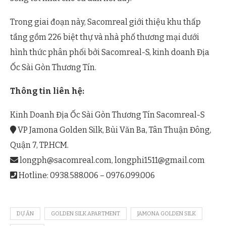
Trong giai đoạn này, Sacomreal giới thiệu khu thấp
tầng gồm 226 biệt thự và nhà phố thương mại dưới
hình thức phân phối bởi Sacomreal-S, kinh doanh Địa
Ốc Sài Gòn Thương Tín.
Thông tin liên hệ:
Kinh Doanh Địa Ốc Sài Gòn Thương Tín Sacomreal-S
VP Jamona Golden Silk, Bùi Văn Ba, Tân Thuận Đông,
Quận 7, TP.HCM.
longph@sacomreal.com
,
longphi1511@gmail.com
Hotline: 0938.588.006 – 0976.099.006
DỰ ÁN
GOLDEN SILK APARTMENT
JAMONA GOLDEN SILK