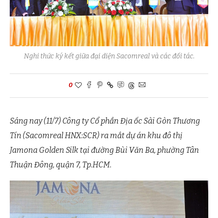
Nghi thức ký kết giữa đại diện Sacomreal và các đối tác.
0
Sáng nay (11/7) Công ty Cổ phần Địa ốc Sài Gòn Thương
Tín (Sacomreal HNX:SCR) ra mắt dự án khu đô thị
Jamona Golden Silk tại đường Bùi Văn Ba, phường Tân
Thuận Đông, quận 7, Tp.HCM.