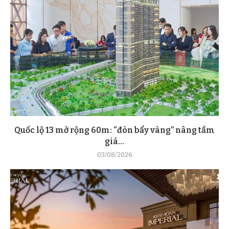
Quốc lộ 13 mở rộng 60m: “đòn bẩy vàng” nâng tầm
giá...
03/08/2026