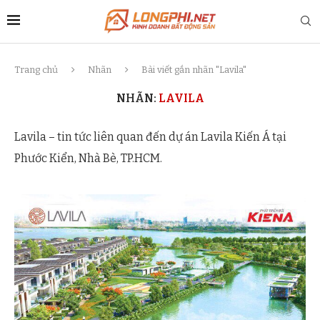
Trang chủ
Nhãn
Bài viết gắn nhãn "Lavila"
NHÃN:
LAVILA
Lavila – tin tức liên quan đến dự án Lavila Kiến Á tại
Phước Kiển, Nhà Bè, TP.HCM.