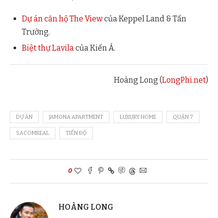
Dự án căn hộ The View
của Keppel Land & Tấn
Trường.
Biệt thự Lavila
của Kiến Á.
Hoàng Long (
LongPhi.net
)
DỰ ÁN
JAMONA APARTMENT
LUXURY HOME
QUẬN 7
SACOMREAL
TIẾN ĐỘ
0
HOÀNG LONG