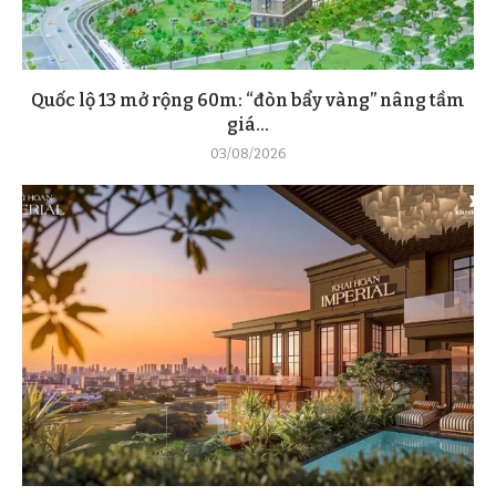
Quốc lộ 13 mở rộng 60m: “đòn bẩy vàng” nâng tầm
giá...
03/08/2026