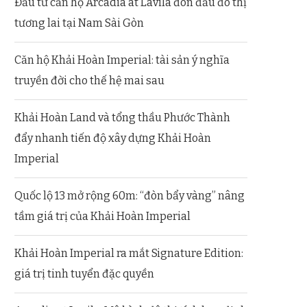
Đầu tư căn hộ Arcadia at Lavila đón đầu đô thị
tương lai tại Nam Sài Gòn
Căn hộ Khải Hoàn Imperial: tài sản ý nghĩa
truyền đời cho thế hệ mai sau
Khải Hoàn Land và tổng thầu Phước Thành
đẩy nhanh tiến độ xây dựng Khải Hoàn
Imperial
Quốc lộ 13 mở rộng 60m: “đòn bẩy vàng” nâng
tầm giá trị của Khải Hoàn Imperial
Khải Hoàn Imperial ra mắt Signature Edition:
giá trị tinh tuyển đặc quyền