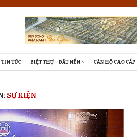
TIN TỨC
BIỆT THỰ – ĐẤT NỀN
CĂN HỘ CAO CẤP
N:
SỰ KIỆN