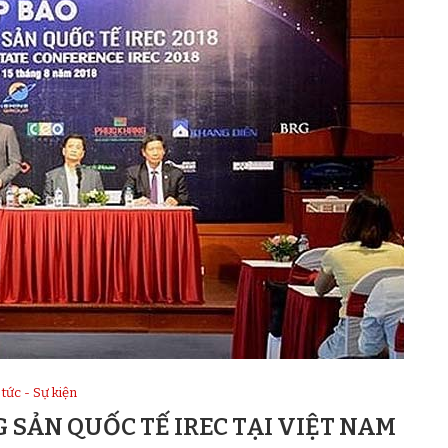
 tức - Sự kiện
G SẢN QUỐC TẾ IREC TẠI VIỆT NAM