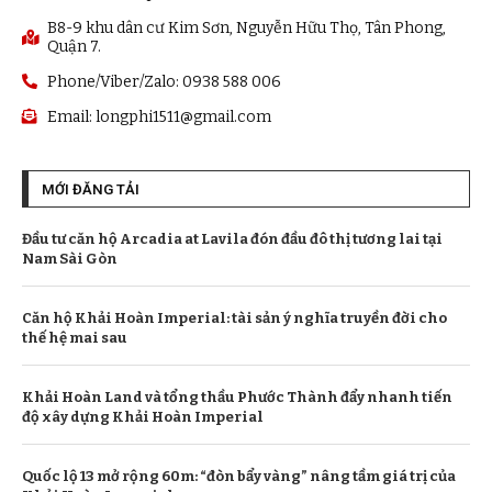
B8-9 khu dân cư Kim Sơn, Nguyễn Hữu Thọ, Tân Phong,
Quận 7.
Phone/Viber/Zalo: 0938 588 006
Email:
longphi1511@gmail.com
MỚI ĐĂNG TẢI
Đầu tư căn hộ Arcadia at Lavila đón đầu đô thị tương lai tại
Nam Sài Gòn
Căn hộ Khải Hoàn Imperial: tài sản ý nghĩa truyền đời cho
thế hệ mai sau
Khải Hoàn Land và tổng thầu Phước Thành đẩy nhanh tiến
độ xây dựng Khải Hoàn Imperial
Quốc lộ 13 mở rộng 60m: “đòn bẩy vàng” nâng tầm giá trị của