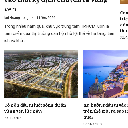
ven
Cam
bởi
Hoàng Long
11/06/2026
tri
dòn
Trong nhiều năm qua, khu vực trung tâm TP.HCM luôn là
thu
tâm điểm của thị trường căn hộ nhờ lợi thế về hạ tầng, tiện
23/0
ích và khả …
Có nên đầu tư lướt sóng dự án
Xu hướng đầu tư và
vùng ven lúc này?
trên thế giới ra sao
qua?
26/10/2021
08/07/2019