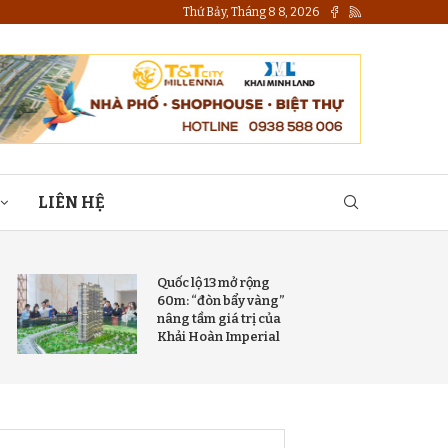
Thứ Bảy, Tháng 8 8, 2026
LIÊN HỆ
Quốc lộ 13 mở rộng
60m: “đòn bẩy vàng”
nâng tầm giá trị của
Khải Hoàn Imperial