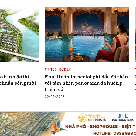
TIN TỨC - SỰ KIỆN
ô hình đô thị
Khải Hoàn Imperial ghi dấu độc bản
 chuẩn sống mới
với tầm nhìn panorama đa hướng
hiếm có
22/07/2026