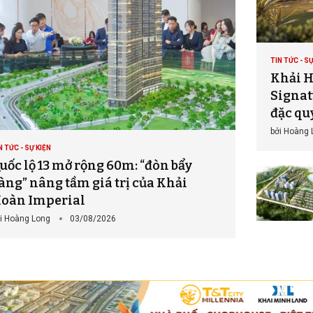
TIN TỨC - SỰ
Khải H
Signatu
đặc qu
bởi
Hoàng 
N TỨC - SỰ KIỆN
uốc lộ 13 mở rộng 60m: “đòn bẩy
àng” nâng tầm giá trị của Khải
oàn Imperial
i
Hoàng Long
03/08/2026