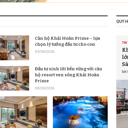
QUY 
Căn hộ Khải Hoàn Prime – lựa
TIN 
chọn lý tưởng đầu tư cho con
Kh
09/06/2026
lớ
Sà
Đầu tư sinh lời bền vững với căn
bởi
hộ resort ven sông Khải Hoàn
Prime
08/06/2026