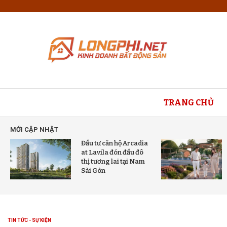
TRANG CHỦ
MỚI CẬP NHẬT
Đầu tư căn hộ Arcadia
at Lavila đón đầu đô
thị tương lai tại Nam
Sài Gòn
TIN TỨC - SỰ KIỆN