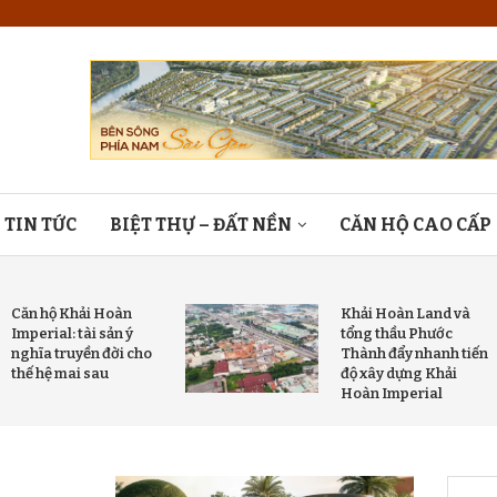
TIN TỨC
BIỆT THỰ – ĐẤT NỀN
CĂN HỘ CAO CẤP
Căn hộ Khải Hoàn
Khải Hoàn Land và
Imperial: tài sản ý
tổng thầu Phước
nghĩa truyền đời cho
Thành đẩy nhanh tiến
thế hệ mai sau
độ xây dựng Khải
Hoàn Imperial