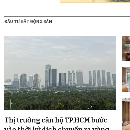
ĐẦU TƯ BẤT ĐỘNG SẢN
Thị trường căn hộ TP.HCM bước
vào thời kỳ dịch chuyển ra vùng