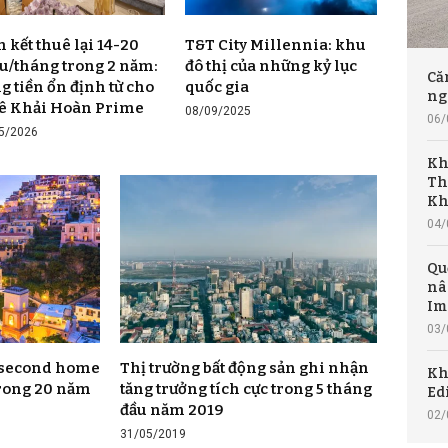
 kết thuê lại 14-20
T&T City Millennia: khu
ệu/tháng trong 2 năm:
đô thị của những kỷ lục
Că
g tiền ổn định từ cho
quốc gia
ng
ê Khải Hoàn Prime
08/09/2025
06/
5/2026
Kh
Th
Kh
04/
Qu
nâ
Im
03/
o second home
Thị trường bất động sản ghi nhận
Kh
 trong 20 năm
tăng trưởng tích cực trong 5 tháng
Ed
đầu năm 2019
02/
31/05/2019