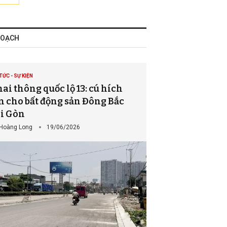
HOẠCH
TỨC - SỰ KIỆN
ai thông quốc lộ 13: cú hích
n cho bất động sản Đông Bắc
i Gòn
Hoàng Long
19/06/2026