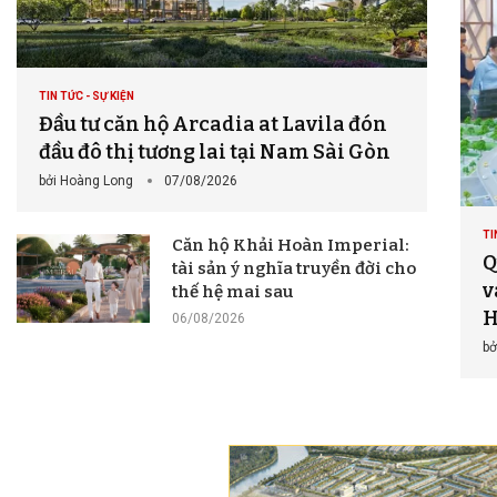
TIN TỨC - SỰ KIỆN
Đầu tư căn hộ Arcadia at Lavila đón
đầu đô thị tương lai tại Nam Sài Gòn
bởi
Hoàng Long
07/08/2026
TI
Căn hộ Khải Hoàn Imperial:
Q
tài sản ý nghĩa truyền đời cho
v
thế hệ mai sau
H
06/08/2026
bở