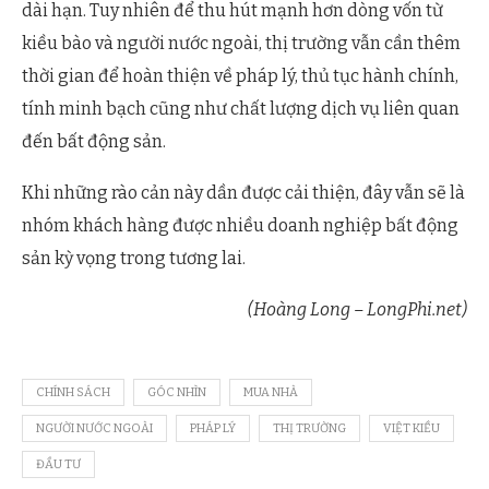
dài hạn. Tuy nhiên để thu hút mạnh hơn dòng vốn từ
kiều bào và người nước ngoài, thị trường vẫn cần thêm
thời gian để hoàn thiện về pháp lý, thủ tục hành chính,
tính minh bạch cũng như chất lượng dịch vụ liên quan
đến bất động sản.
Khi những rào cản này dần được cải thiện, đây vẫn sẽ là
nhóm khách hàng được nhiều doanh nghiệp bất động
sản kỳ vọng trong tương lai.
(Hoàng Long – LongPhi.net)
CHÍNH SÁCH
GÓC NHÌN
MUA NHÀ
NGƯỜI NƯỚC NGOÀI
PHÁP LÝ
THỊ TRƯỜNG
VIỆT KIỀU
ĐẦU TƯ