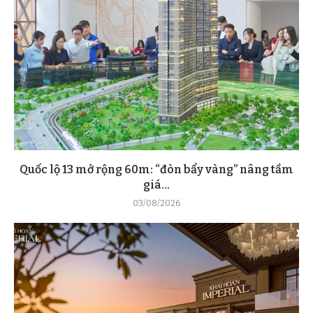
Quốc lộ 13 mở rộng 60m: “đòn bẩy vàng” nâng tầm
giá...
03/08/2026