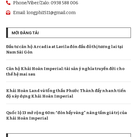
Phone/Viber/Zalo: 0938 588 006
Email:
longphi1511@gmail.com
MỚI ĐĂNG TẢI
Đầu tư căn hộ Arcadia at Lavila đón đầu đô thị tương lai tại
Nam Sài Gòn
Căn hộ Khải Hoàn Imperial: tài sản ý nghĩa truyền đời cho
thế hệ mai sau
Khải Hoàn Land và tổng thầu Phước Thành đẩy nhanh tiến
độ xây dựng Khải Hoàn Imperial
Quốc lộ 13 mở rộng 60m: “đòn bẩy vàng” nâng tầm giá trị của
Khải Hoàn Imperial