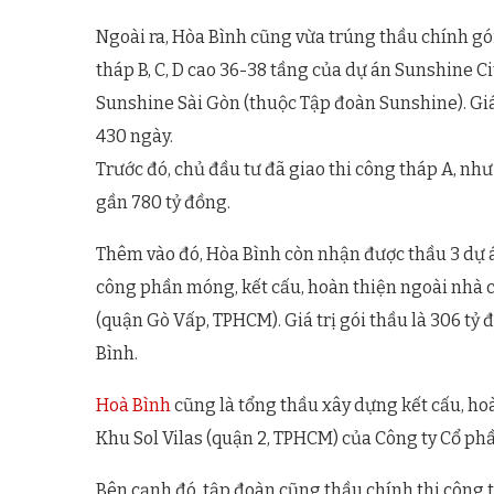
Ngoài ra, Hòa Bình cũng vừa trúng thầu chính gó
tháp B, C, D cao 36-38 tầng của dự án Sunshine Ci
Sunshine Sài Gòn (thuộc Tập đoàn Sunshine). Giá 
430 ngày.
Trước đó, chủ đầu tư đã giao thi công tháp A, như
gần 780 tỷ đồng.
Thêm vào đó, Hòa Bình còn nhận được thầu 3 dự á
công phần móng, kết cấu, hoàn thiện ngoài nhà c
(quận Gò Vấp, TPHCM). Giá trị gói thầu là 306 tỷ 
Bình.
Hoà Bình
cũng là tổng thầu xây dựng kết cấu, hoà
Khu Sol Vilas (quận 2, TPHCM) của Công ty Cổ phần
Bên cạnh đó, tập đoàn cũng thầu chính thi công to