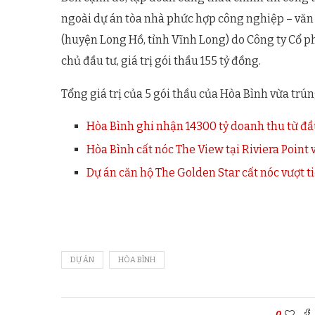
ngoài dự án tòa nhà phức hợp công nghiệp – vă
(huyện Long Hồ, tỉnh Vĩnh Long) do Công ty Cổ 
chủ đầu tư, giá trị gói thầu 155 tỷ đồng.
Tổng giá trị của 5 gói thầu của Hòa Bình vừa trú
Hòa Bình ghi nhận 14300 tỷ doanh thu từ đ
Hòa Bình cất nóc The View tại Riviera Point 
Dự án căn hộ The Golden Star cất nóc vượt t
DỰ ÁN
HÒA BÌNH
0