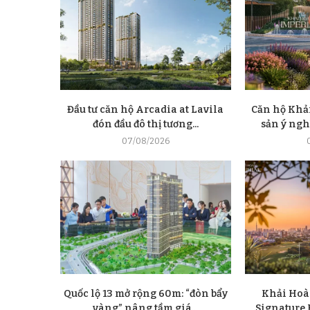
Đầu tư căn hộ Arcadia at Lavila
Căn hộ Khải
đón đầu đô thị tương...
sản ý nghĩ
07/08/2026
Quốc lộ 13 mở rộng 60m: “đòn bẩy
Khải Hoà
vàng” nâng tầm giá...
Signature E