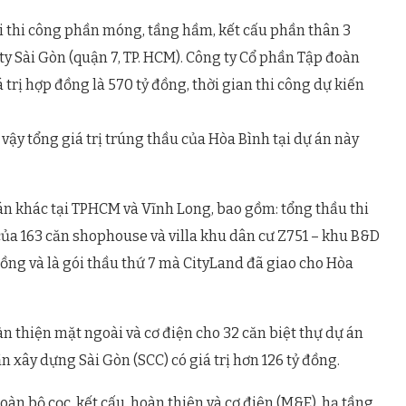
i thi công phần móng, tầng hầm, kết cấu phần thân 3
ty Sài Gòn (quận 7, TP. HCM). Công ty Cổ phần Tập đoàn
trị hợp đồng là 570 tỷ đồng, thời gian thi công dự kiến
 vậy tổng giá trị trúng thầu của Hòa Bình tại dự án này
n khác tại TPHCM và Vĩnh Long, bao gồm: tổng thầu thi
ủa 163 căn shophouse và villa khu dân cư Z751 – khu B&D
đồng và là gói thầu thứ 7 mà CityLand đã giao cho Hòa
n thiện mặt ngoài và cơ điện cho 32 căn biệt thự dự án
 xây dựng Sài Gòn (SCC) có giá trị hơn 126 tỷ đồng.
àn bộ cọc, kết cấu, hoàn thiện và cơ điện (M&E), hạ tầng