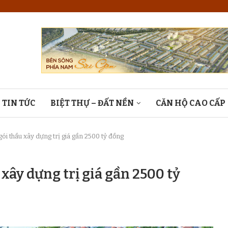
TIN TỨC
BIỆT THỰ – ĐẤT NỀN
CĂN HỘ CAO CẤP
ói thầu xây dựng trị giá gần 2500 tỷ đồng
xây dựng trị giá gần 2500 tỷ