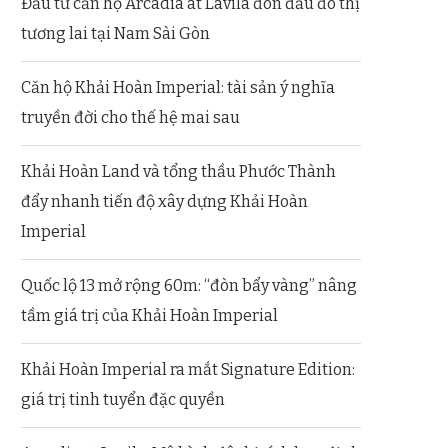
Đầu tư căn hộ Arcadia at Lavila đón đầu đô thị
tương lai tại Nam Sài Gòn
Căn hộ Khải Hoàn Imperial: tài sản ý nghĩa
truyền đời cho thế hệ mai sau
Khải Hoàn Land và tổng thầu Phước Thành
đẩy nhanh tiến độ xây dựng Khải Hoàn
Imperial
Quốc lộ 13 mở rộng 60m: “đòn bẩy vàng” nâng
tầm giá trị của Khải Hoàn Imperial
Khải Hoàn Imperial ra mắt Signature Edition:
giá trị tinh tuyển đặc quyền