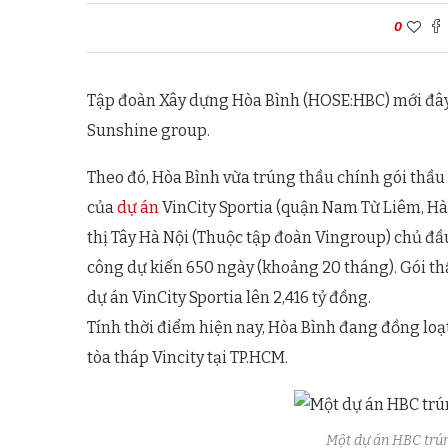
0
Tập đoàn Xây dựng Hòa Bình (HOSE:HBC) mới đây 
Sunshine group.
Theo đó, Hòa Bình vừa trúng thầu chính gói thầu
của
dự án
VinCity Sportia (quận Nam Từ Liêm, Hà
thị Tây Hà Nội (Thuộc tập đoàn Vingroup) chủ đầu t
công dự kiến 650 ngày (khoảng 20 tháng). Gói th
dự án VinCity Sportia lên 2,416 tỷ đồng.
Tính thời điểm hiện nay, Hòa Bình đang đồng loạt 
tòa tháp Vincity tại TP.HCM.
Một dự án HBC trún