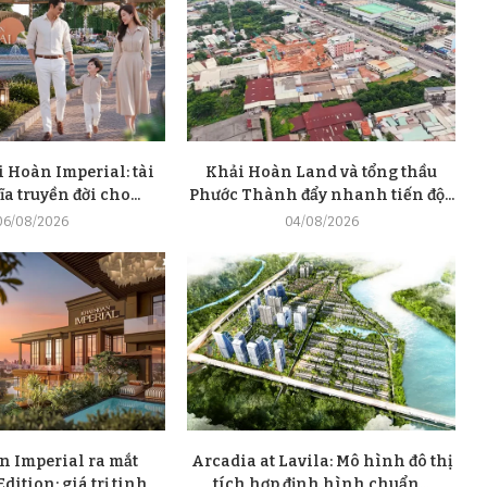
 Hoàn Imperial: tài
Khải Hoàn Land và tổng thầu
a truyền đời cho...
Phước Thành đẩy nhanh tiến độ...
06/08/2026
04/08/2026
n Imperial ra mắt
Arcadia at Lavila: Mô hình đô thị
dition: giá trị tinh
tích hợp định hình chuẩn...