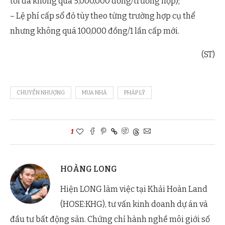
tối đa không quá 5,000,000 đồng/trường hợp);
– Lệ phí cấp sổ đỏ tùy theo từng trường hợp cụ thể
nhưng không quá 100,000 đồng/1 lần cấp mới.
(ST)
CHUYỂN NHƯỢNG
MUA NHÀ
PHÁP LÝ
1
HOÀNG LONG
Hiện LONG làm việc tại Khải Hoàn Land
(HOSE:KHG), tư vấn kinh doanh dự án và
đầu tư bất động sản. Chứng chỉ hành nghề môi giới số