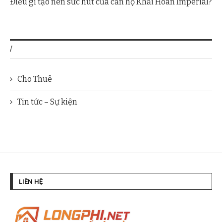
Điều gì tạo nên sức hút của căn hộ Khải Hoàn Imperial?
/
Cho Thuê
Tin tức – Sự kiện
LIÊN HỆ