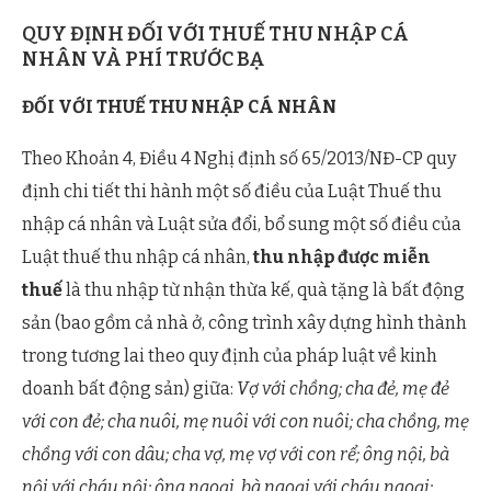
QUY ĐỊNH ĐỐI VỚI THUẾ THU NHẬP CÁ
NHÂN VÀ PHÍ TRƯỚC BẠ
ĐỐI VỚI THUẾ THU NHẬP CÁ NHÂN
Theo Khoản 4, Điều 4 Nghị định số 65/2013/NĐ-CP quy
định chi tiết thi hành một số điều của Luật Thuế thu
nhập cá nhân và Luật sửa đổi, bổ sung một số điều của
Luật thuế thu nhập cá nhân,
thu nhập được miễn
thuế
là thu nhập từ nhận thừa kế, quà tặng là bất động
sản (bao gồm cả nhà ở, công trình xây dựng hình thành
trong tương lai theo quy định của pháp luật về kinh
doanh bất động sản) giữa:
Vợ với chồng; cha đẻ, mẹ đẻ
với con đẻ; cha nuôi, mẹ nuôi với con nuôi; cha chồng, mẹ
chồng với con dâu; cha vợ, mẹ vợ với con rể; ông nội, bà
nội với cháu nội; ông ngoại, bà ngoại với cháu ngoại;