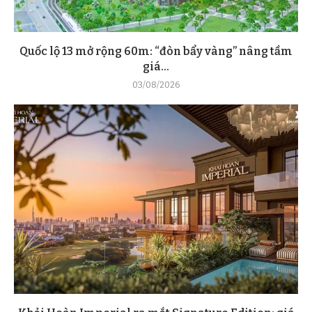
Quốc lộ 13 mở rộng 60m: “đòn bẩy vàng” nâng tầm
giá...
03/08/2026