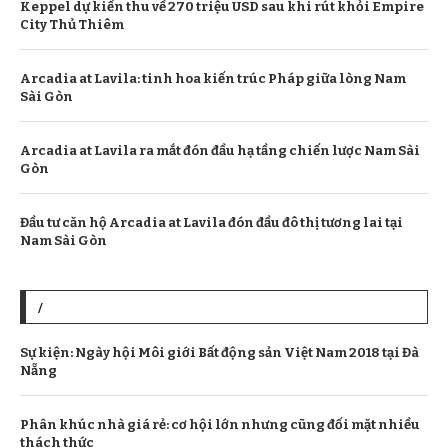
Keppel dự kiến thu về 270 triệu USD sau khi rút khỏi Empire
City Thủ Thiêm
Arcadia at Lavila: tinh hoa kiến trúc Pháp giữa lòng Nam
Sài Gòn
Arcadia at Lavila ra mắt đón đầu hạ tầng chiến lược Nam Sài
Gòn
Đầu tư căn hộ Arcadia at Lavila đón đầu đô thị tương lai tại
Nam Sài Gòn
/
Sự kiện: Ngày hội Môi giới Bất động sản Việt Nam 2018 tại Đà
Nẵng
Phân khúc nhà giá rẻ: cơ hội lớn nhưng cũng đối mặt nhiều
thách thức