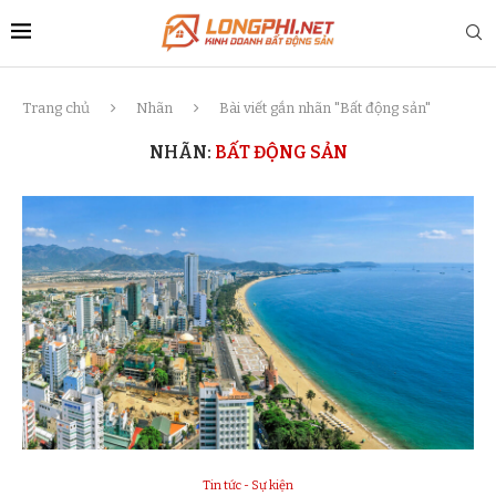
Trang chủ
Nhãn
Bài viết gắn nhãn "Bất động sản"
NHÃN:
BẤT ĐỘNG SẢN
Tin tức - Sự kiện