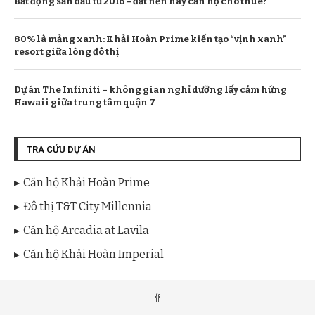
Bất động sản đầu tư 2016 – đất nền hay căn hộ cho thuê?
80% là mảng xanh: Khải Hoàn Prime kiến tạo “vịnh xanh”
resort giữa lòng đô thị
Dự án The Infiniti – không gian nghỉ dưỡng lấy cảm hứng
Hawaii giữa trung tâm quận 7
TRA CỨU DỰ ÁN
Căn hộ Khải Hoàn Prime
Đô thị T&T City Millennia
Căn hộ Arcadia at Lavila
Căn hộ Khải Hoàn Imperial