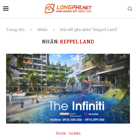
Trang chủ
Nhãn
Bài viết gắn nhãn "Keppel Land"
NHÃN:
KEPPEL LAND
Tin tức - Sự kiện