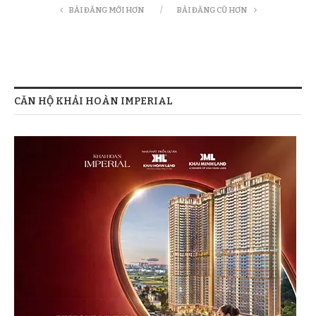
BÀI ĐĂNG MỚI HƠN
BÀI ĐĂNG CŨ HƠN
CĂN HỘ KHẢI HOÀN IMPERIAL